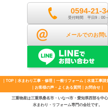
0594-21-3
受付時間 平日9：00～
メールでのお問
｜
TOP
｜
水まわり工事・修理
｜
一般リフォーム
｜
水道工事請
｜
お客様の声・よくある質問
｜
お問合せ
｜
三重物産は三重県桑名市・いなべ市・愛知県西部を中心
水まわり・リフォーム専門の会社です。