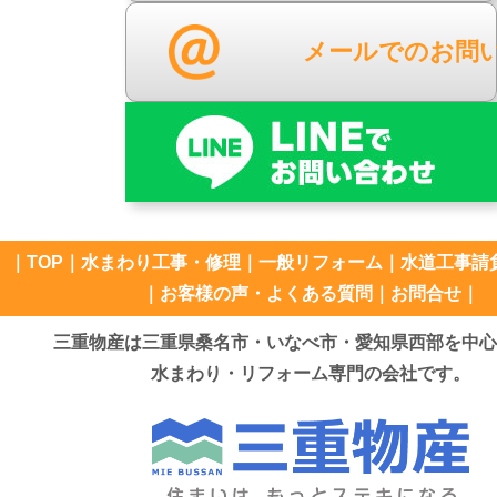
メールでのお問
｜
TOP
｜
水まわり工事・修理
｜
一般リフォーム
｜
水道工事請
｜
お客様の声・よくある質問
｜
お問合せ
｜
三重物産は三重県桑名市・いなべ市・愛知県西部を中心
水まわり・リフォーム専門の会社です。