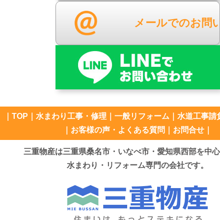
メールでのお問
｜
TOP
｜
水まわり工事・修理
｜
一般リフォーム
｜
水道工事請
｜
お客様の声・よくある質問
｜
お問合せ
｜
三重物産は三重県桑名市・いなべ市・愛知県西部を中心
水まわり・リフォーム専門の会社です。